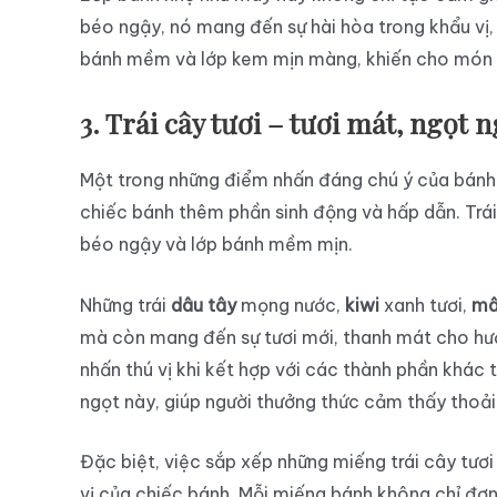
béo ngậy, nó mang đến sự hài hòa trong khẩu vị,
bánh mềm và lớp kem mịn màng, khiến cho món b
3. Trái cây tươi – tươi mát, ngọt 
Một trong những điểm nhấn đáng chú ý của bánh k
chiếc bánh thêm phần sinh động và hấp dẫn. Trái 
béo ngậy và lớp bánh mềm mịn.
Những trái
dâu tây
mọng nước,
kiwi
xanh tươi,
mâ
mà còn mang đến sự tươi mới, thanh mát cho hươn
nhấn thú vị khi kết hợp với các thành phần khá
ngọt này, giúp người thưởng thức cảm thấy thoải
Đặc biệt, việc sắp xếp những miếng trái cây tươi
vị của chiếc bánh. Mỗi miếng bánh không chỉ đơn