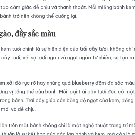
 tạo cảm giác dễ chịu và thanh thoát. Mỗi miếng bánh kem 
ánh trở nên không thể cưỡng lại.
ngào, đầy sắc màu
em tươi chính là sự hiện diện của
trái cây tươi
, không chỉ
cây tươi, với sự tươi ngon và ngọt ngào tự nhiên, sẽ tạo r
m xôi
đỏ rực rỡ hay những quả
blueberry
đậm đà sắc màu 
g vị tổng thể của bánh. Mỗi loại trái cây tươi đều có một
c trong bánh. Trái cây giúp cân bằng độ ngọt của kem, đồ
 mái và dễ chịu.
 lên trên mặt bánh không chỉ là một nghệ thuật trang trí 
 thuần là sự kết hợp của các lớp bánh và kem, mà còn là 