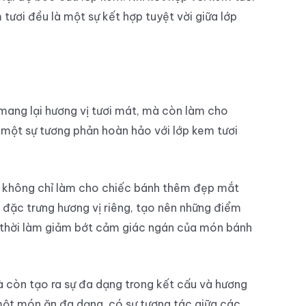
tươi đều là một sự kết hợp tuyệt vời giữa lớp
 mang lại hương vị tươi mát, mà còn làm cho
a một sự tương phản hoàn hảo với lớp kem tươi
không chỉ làm cho chiếc bánh thêm đẹp mắt
 đặc trưng hương vị riêng, tạo nên những điểm
ng thời làm giảm bớt cảm giác ngán của món bánh
mà còn tạo ra sự đa dạng trong kết cấu và hương
một món ăn đa dạng, có sự tương tác giữa các