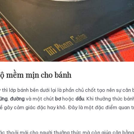
 độ mềm mịn cho bánh
thì lớp bánh bên dưới lại là phần chủ chốt tạo nên sự câ
rứng
,
đường
và một chút
bơ
hoặc
dầu
. Khi thưởng thức bá
 gây cảm giác đặc hay khô. Đây là một đặc điểm quan trọ
c thoải mái cho người thưởng thức mà còn giúp cân bằng l