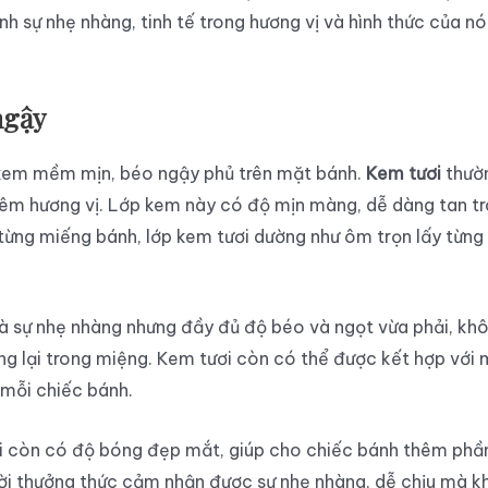
ính sự nhẹ nhàng, tinh tế trong hương vị và hình thức của n
ngậy
 kem mềm mịn, béo ngậy phủ trên mặt bánh.
Kem tươi
thườ
êm hương vị. Lớp kem này có độ mịn màng, dễ dàng tan t
ừng miếng bánh, lớp kem tươi dường như ôm trọn lấy từng 
là sự nhẹ nhàng nhưng đầy đủ độ béo và ngọt vừa phải, kh
g lại trong miệng. Kem tươi còn có thể được kết hợp với m
 mỗi chiếc bánh.
i còn có độ bóng đẹp mắt, giúp cho chiếc bánh thêm phần 
ười thưởng thức cảm nhận được sự nhẹ nhàng, dễ chịu mà 