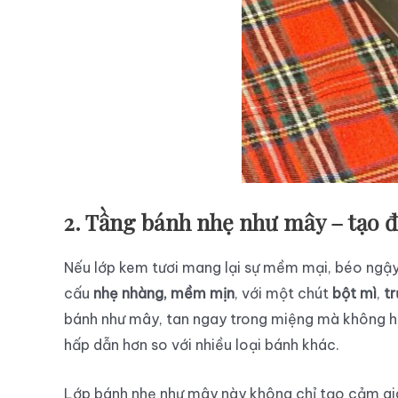
2. Tầng bánh nhẹ như mây – tạo
Nếu lớp kem tươi mang lại sự mềm mại, béo ngậy 
cấu
nhẹ nhàng, mềm mịn
, với một chút
bột mì
,
t
bánh như mây, tan ngay trong miệng mà không hề
hấp dẫn hơn so với nhiều loại bánh khác.
Lớp bánh nhẹ như mây này không chỉ tạo cảm giá