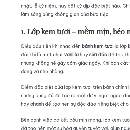
nhật, lễ kỷ niệm, hay bất kỳ dịp đặc biệt nào. Ch
làm sáng bừng không gian của bữa tiệc.
1. Lớp kem tươi – mềm mịn, béo 
Điều đầu tiên khi nhắc đến
bánh kem tươi
là lớp
đôi khi là một chút
vanilla
hay
sữa đặc
để tạo th
nhưng không hề gây cảm giác ngấy. Khi bạn cắt t
dàng và nhẹ nhàng.
Điểm đặc biệt của lớp kem tươi trên bánh chính 
nhưng cũng đủ để tạo ra một dư vị ngọt ngào đọn
hay
chanh
để tạo nên sự độc đáo riêng biệt cho
Bên cạnh việc có kết cấu mịn màng, lớp kem tươ
đã tạo nên một sự hòa quyện tuyệt vời, giúp ng