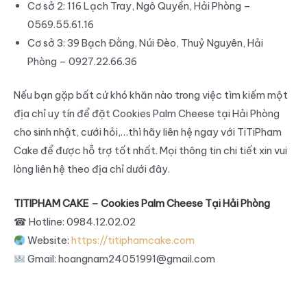
Cơ sở 2: 116 Lạch Tray, Ngô Quyền, Hải Phòng –
0569.55.61.16
Cơ sở 3: 39 Bạch Đằng, Núi Đèo, Thuỷ Nguyên, Hải
Phòng – 0927.22.66.36
Nếu bạn gặp bất cứ khó khăn nào trong việc tìm kiếm một
địa chỉ uy tín để đặt Cookies Palm Cheese tại Hải Phòng
cho sinh nhật, cưới hỏi,…thì hãy liên hệ ngay với TiTiPham
Cake để được hỗ trợ tốt nhất. Mọi thông tin chi tiết xin vui
lòng liên hệ theo địa chỉ dưới đây.
TITIPHAM CAKE – Cookies Palm Cheese Tại Hải Phòng
☎
Hotline: 0984.12.02.02
Website:
https://titiphamcake.com
Gmail: hoangnam24051991@gmail.com