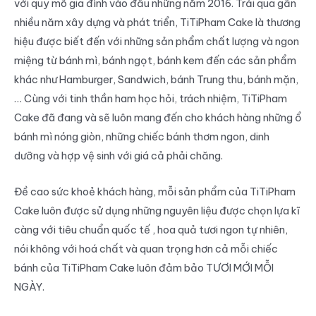
với quy mô gia đình vào đầu những năm 2016. Trải qua gần
nhiều năm xây dựng và phát triển, TiTiPham Cake là thương
hiệu được biết đến với những sản phẩm chất lượng và ngon
miệng từ bánh mì, bánh ngọt, bánh kem đến các sản phẩm
khác như Hamburger, Sandwich, bánh Trung thu, bánh mặn,
… Cùng với tinh thần ham học hỏi, trách nhiệm, TiTiPham
Cake đã đang và sẽ luôn mang đến cho khách hàng những ổ
bánh mì nóng giòn, những chiếc bánh thơm ngon, dinh
dưỡng và hợp vệ sinh với giá cả phải chăng.
Đề cao sức khoẻ khách hàng, mỗi sản phẩm của TiTiPham
Cake luôn được sử dụng những nguyên liệu được chọn lựa kĩ
càng với tiêu chuẩn quốc tế , hoa quả tươi ngon tự nhiên,
nói không với hoá chất và quan trọng hơn cả mỗi chiếc
bánh của TiTiPham Cake luôn đảm bảo TƯƠI MỚI MỖI
NGÀY.