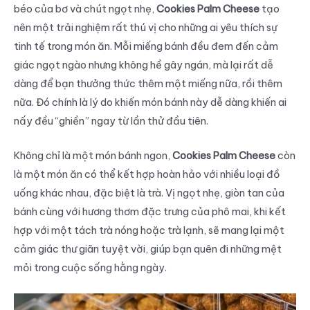
béo của bơ và chút ngọt nhẹ,
Cookies Palm Cheese
tạo
nên một trải nghiệm rất thú vị cho những ai yêu thích sự
tinh tế trong món ăn. Mỗi miếng bánh đều đem đến cảm
giác ngọt ngào nhưng không hề gây ngán, mà lại rất dễ
dàng để bạn thưởng thức thêm một miếng nữa, rồi thêm
nữa. Đó chính là lý do khiến món bánh này dễ dàng khiến ai
nấy đều “ghiền” ngay từ lần thử đầu tiên.
Không chỉ là một món bánh ngon,
Cookies Palm Cheese
còn
là một món ăn có thể kết hợp hoàn hảo với nhiều loại đồ
uống khác nhau, đặc biệt là trà. Vị ngọt nhẹ, giòn tan của
bánh cùng với hương thơm đặc trưng của phô mai, khi kết
hợp với một tách trà nóng hoặc trà lạnh, sẽ mang lại một
cảm giác thư giãn tuyệt vời, giúp bạn quên đi những mệt
mỏi trong cuộc sống hằng ngày.