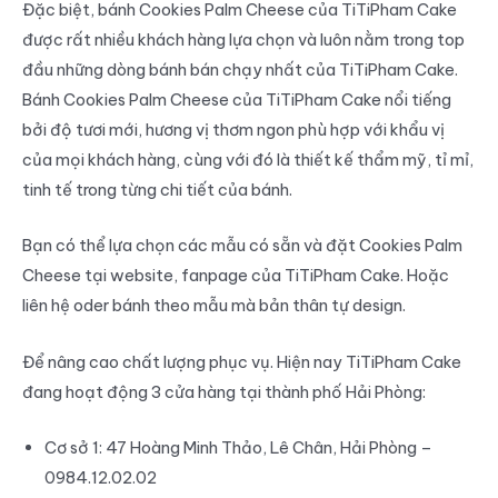
Đặc biệt, bánh Cookies Palm Cheese của TiTiPham Cake
được rất nhiều khách hàng lựa chọn và luôn nằm trong top
đầu những dòng bánh bán chạy nhất của TiTiPham Cake.
Bánh Cookies Palm Cheese của TiTiPham Cake nổi tiếng
bởi độ tươi mới, hương vị thơm ngon phù hợp với khẩu vị
của mọi khách hàng, cùng với đó là thiết kế thẩm mỹ, tỉ mỉ,
tinh tế trong từng chi tiết của bánh.
Bạn có thể lựa chọn các mẫu có sẵn và đặt Cookies Palm
Cheese tại website, fanpage của TiTiPham Cake. Hoặc
liên hệ oder bánh theo mẫu mà bản thân tự design.
Để nâng cao chất lượng phục vụ. Hiện nay TiTiPham Cake
đang hoạt động 3 cửa hàng tại thành phố Hải Phòng:
Cơ sở 1: 47 Hoàng Minh Thảo, Lê Chân, Hải Phòng –
0984.12.02.02