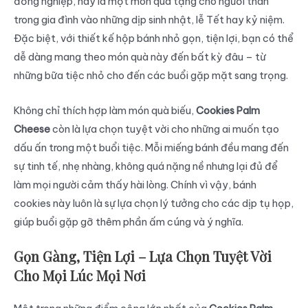
đồng nghiệp, hay là một món quà tặng cho người thân
trong gia đình vào những dịp sinh nhật, lễ Tết hay kỷ niệm.
Đặc biệt, với thiết kế hộp bánh nhỏ gọn, tiện lợi, bạn có thể
dễ dàng mang theo món quà này đến bất kỳ đâu – từ
những bữa tiệc nhỏ cho đến các buổi gặp mặt sang trọng.
Không chỉ thích hợp làm món quà biếu,
Cookies Palm
Cheese
còn là lựa chọn tuyệt vời cho những ai muốn tạo
dấu ấn trong một buổi tiệc. Mỗi miếng bánh đều mang đến
sự tinh tế, nhẹ nhàng, không quá nặng nề nhưng lại đủ để
làm mọi người cảm thấy hài lòng. Chính vì vậy, bánh
cookies này luôn là sự lựa chọn lý tưởng cho các dịp tụ họp,
giúp buổi gặp gỡ thêm phần ấm cúng và ý nghĩa.
Gọn Gàng, Tiện Lợi – Lựa Chọn Tuyệt Vời
Cho Mọi Lúc Mọi Nơi