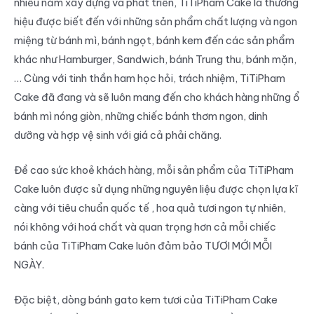
nhiều năm xây dựng và phát triển, TiTiPham Cake là thương
hiệu được biết đến với những sản phẩm chất lượng và ngon
miệng từ bánh mì, bánh ngọt, bánh kem đến các sản phẩm
khác như Hamburger, Sandwich, bánh Trung thu, bánh mặn,
… Cùng với tinh thần ham học hỏi, trách nhiệm, TiTiPham
Cake đã đang và sẽ luôn mang đến cho khách hàng những ổ
bánh mì nóng giòn, những chiếc bánh thơm ngon, dinh
dưỡng và hợp vệ sinh với giá cả phải chăng.
Đề cao sức khoẻ khách hàng, mỗi sản phẩm của TiTiPham
Cake luôn được sử dụng những nguyên liệu được chọn lựa kĩ
càng với tiêu chuẩn quốc tế , hoa quả tươi ngon tự nhiên,
nói không với hoá chất và quan trọng hơn cả mỗi chiếc
bánh của TiTiPham Cake luôn đảm bảo TƯƠI MỚI MỖI
NGÀY.
Đặc biệt, dòng bánh gato kem tươi của TiTiPham Cake