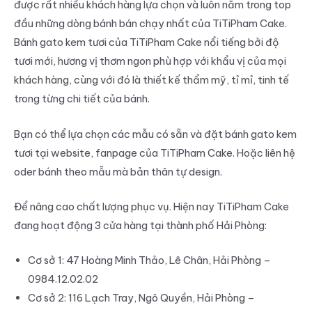
được rất nhiều khách hàng lựa chọn và luôn nằm trong top
đầu những dòng bánh bán chạy nhất của TiTiPham Cake.
Bánh gato kem tươi của TiTiPham Cake nổi tiếng bởi độ
tươi mới, hương vị thơm ngon phù hợp với khẩu vị của mọi
khách hàng, cùng với đó là thiết kế thẩm mỹ, tỉ mỉ, tinh tế
trong từng chi tiết của bánh.
Bạn có thể lựa chọn các mẫu có sẵn và đặt bánh gato kem
tươi tại website, fanpage của TiTiPham Cake. Hoặc liên hệ
oder bánh theo mẫu mà bản thân tự design.
Để nâng cao chất lượng phục vụ. Hiện nay TiTiPham Cake
đang hoạt động 3 cửa hàng tại thành phố Hải Phòng:
Cơ sở 1: 47 Hoàng Minh Thảo, Lê Chân, Hải Phòng –
0984.12.02.02
Cơ sở 2: 116 Lạch Tray, Ngô Quyền, Hải Phòng –