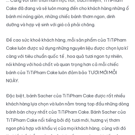
… Cùng với tinh thần ham học hỏi, trách nhiệm, TiTiPham
Cake đã đang và sẽ luôn mang đến cho khách hàng những ổ
bánh mì nóng giòn, những chiếc bánh thơm ngon, dinh
dưỡng và hợp vệ sinh với giá cả phải chăng.
Đề cao sức khoẻ khách hàng, mỗi sản phẩm của TiTiPham
Cake luôn được sử dụng những nguyên liệu được chọn lựa kĩ
càng với tiêu chuẩn quốc tế , hoa quả tươi ngon tự nhiên,
nói không với hoá chất và quan trọng hơn cả mỗi chiếc
bánh của TiTiPham Cake luôn đảm bảo TƯƠI MỚI MỖI
NGÀY.
Đặc biệt, bánh Sacher của TiTiPham Cake được rất nhiều
khách hàng lựa chọn và luôn nằm trong top đầu những dòng
bánh bán chạy nhất của TiTiPham Cake. Bánh Sacher của
TiTiPham Cake nổi tiếng bởi độ tươi mới, hương vị thơm
ngon phù hợp với khẩu vị của mọi khách hàng, cùng với đó