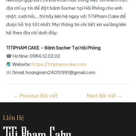
địa chỉ uy tín để đặt bánh Sacher tại Hải Phòng cho sinh
nhật, cưới hỏi,…thì hãy liên hệ ngay với TiTiPham Cake để
được hỗ trợ tốt nhất. Mọi thông tin chi tiết xin vui lòng liên
hệ theo địa chỉ dưới đây.
TITIPHAM CAKE – Bánh Sacher Tại Hải Phòng
☎
Hotline: 0984.12.02.02
Website:
https://titiphamcake.com
Gmail: hoangnam24051991@gmail.com
←
Previous Bài viết
Next Bài viết
→
Liên Hệ