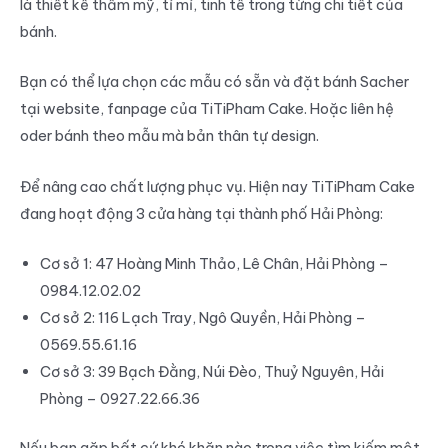
là thiết kế thẩm mỹ, tỉ mỉ, tinh tế trong từng chi tiết của
bánh.
Bạn có thể lựa chọn các mẫu có sẵn và đặt bánh Sacher
tại website, fanpage của TiTiPham Cake. Hoặc liên hệ
oder bánh theo mẫu mà bản thân tự design.
Để nâng cao chất lượng phục vụ. Hiện nay TiTiPham Cake
đang hoạt động 3 cửa hàng tại thành phố Hải Phòng:
Cơ sở 1: 47 Hoàng Minh Thảo, Lê Chân, Hải Phòng –
0984.12.02.02
Cơ sở 2: 116 Lạch Tray, Ngô Quyền, Hải Phòng –
0569.55.61.16
Cơ sở 3: 39 Bạch Đằng, Núi Đèo, Thuỷ Nguyên, Hải
Phòng – 0927.22.66.36
Nếu bạn gặp bất cứ khó khăn nào trong việc tìm kiếm một