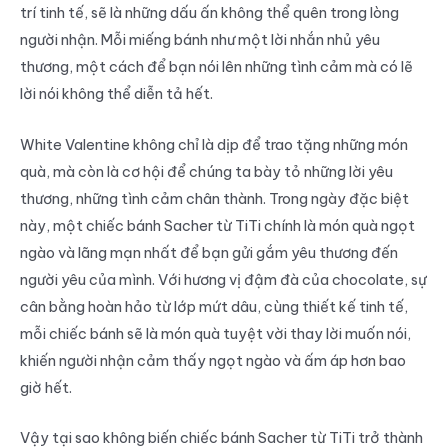
trí tinh tế, sẽ là những dấu ấn không thể quên trong lòng
người nhận. Mỗi miếng bánh như một lời nhắn nhủ yêu
thương, một cách để bạn nói lên những tình cảm mà có lẽ
lời nói không thể diễn tả hết.
White Valentine không chỉ là dịp để trao tặng những món
quà, mà còn là cơ hội để chúng ta bày tỏ những lời yêu
thương, những tình cảm chân thành. Trong ngày đặc biệt
này, một chiếc bánh Sacher từ TiTi chính là món quà ngọt
ngào và lãng mạn nhất để bạn gửi gắm yêu thương đến
người yêu của mình. Với hương vị đậm đà của chocolate, sự
cân bằng hoàn hảo từ lớp mứt dâu, cùng thiết kế tinh tế,
mỗi chiếc bánh sẽ là món quà tuyệt vời thay lời muốn nói,
khiến người nhận cảm thấy ngọt ngào và ấm áp hơn bao
giờ hết.
Vậy tại sao không biến chiếc bánh Sacher từ TiTi trở thành