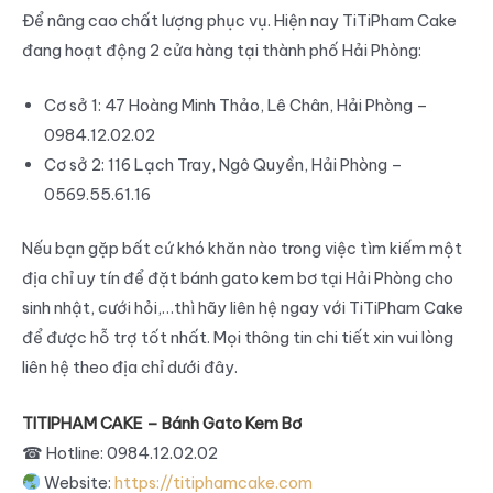
Để nâng cao chất lượng phục vụ. Hiện nay TiTiPham Cake
đang hoạt động 2 cửa hàng tại thành phố Hải Phòng:
Cơ sở 1: 47 Hoàng Minh Thảo, Lê Chân, Hải Phòng –
0984.12.02.02
Cơ sở 2: 116 Lạch Tray, Ngô Quyền, Hải Phòng –
0569.55.61.16
Nếu bạn gặp bất cứ khó khăn nào trong việc tìm kiếm một
địa chỉ uy tín để đặt bánh gato kem bơ tại Hải Phòng cho
sinh nhật, cưới hỏi,…thì hãy liên hệ ngay với TiTiPham Cake
để được hỗ trợ tốt nhất. Mọi thông tin chi tiết xin vui lòng
liên hệ theo địa chỉ dưới đây.
TITIPHAM CAKE – Bánh Gato Kem Bơ
☎
Hotline: 0984.12.02.02
Website:
https://titiphamcake.com