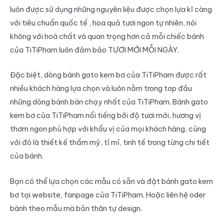
luôn được sử dụng những nguyên liệu được chọn lựa kĩ càng
với tiêu chuẩn quốc tế , hoa quả tươi ngon tự nhiên, nói
không với hoá chất và quan trọng hơn cả mỗi chiếc bánh
của TiTiPham luôn đảm bảo TƯƠI MỚI MỖI NGÀY.
Đặc biệt, dòng bánh gato kem bơ của TiTiPham được rất
nhiều khách hàng lựa chọn và luôn nằm trong top đầu
những dòng bánh bán chạy nhất của TiTiPham. Bánh gato
kem bơ của TiTiPham nổi tiếng bởi độ tươi mới, hương vị
thơm ngon phù hợp với khẩu vị của mọi khách hàng, cùng
với đó là thiết kế thẩm mỹ, tỉ mỉ, tinh tế trong từng chi tiết
của bánh.
Bạn có thể lựa chọn các mẫu có sẵn và đặt bánh gato kem
bơ tại website, fanpage của TiTiPham. Hoặc liên hệ oder
bánh theo mẫu mà bản thân tự design.