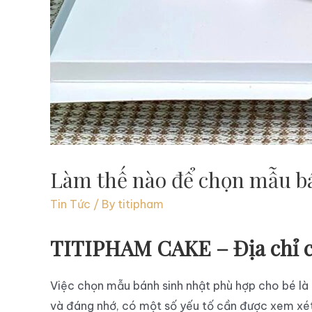
Làm thế nào để chọn mẫu bá
Tin Tức
/ By
titipham
TITIPHAM CAKE – Địa chỉ cậ
Việc chọn mẫu bánh sinh nhật phù hợp cho bé là m
và đáng nhớ, có một số yếu tố cần được xem xét