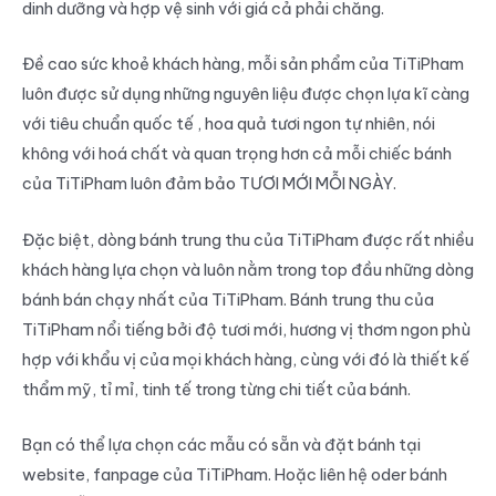
dinh dưỡng và hợp vệ sinh với giá cả phải chăng.
Đề cao sức khoẻ khách hàng, mỗi sản phẩm của TiTiPham
luôn được sử dụng những nguyên liệu được chọn lựa kĩ càng
với tiêu chuẩn quốc tế , hoa quả tươi ngon tự nhiên, nói
không với hoá chất và quan trọng hơn cả mỗi chiếc bánh
của TiTiPham luôn đảm bảo TƯƠI MỚI MỖI NGÀY.
Đặc biệt, dòng bánh trung thu của TiTiPham được rất nhiều
khách hàng lựa chọn và luôn nằm trong top đầu những dòng
bánh bán chạy nhất của TiTiPham. Bánh trung thu của
TiTiPham nổi tiếng bởi độ tươi mới, hương vị thơm ngon phù
hợp với khẩu vị của mọi khách hàng, cùng với đó là thiết kế
thẩm mỹ, tỉ mỉ, tinh tế trong từng chi tiết của bánh.
Bạn có thể lựa chọn các mẫu có sẵn và đặt bánh tại
website, fanpage của TiTiPham. Hoặc liên hệ oder bánh