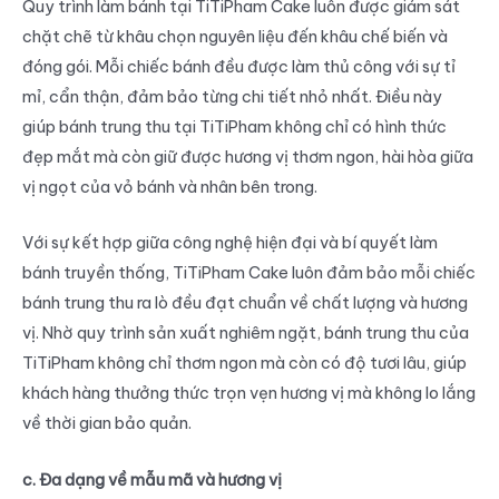
Quy trình làm bánh tại TiTiPham Cake luôn được giám sát
chặt chẽ từ khâu chọn nguyên liệu đến khâu chế biến và
đóng gói. Mỗi chiếc bánh đều được làm thủ công với sự tỉ
mỉ, cẩn thận, đảm bảo từng chi tiết nhỏ nhất. Điều này
giúp bánh trung thu tại TiTiPham không chỉ có hình thức
đẹp mắt mà còn giữ được hương vị thơm ngon, hài hòa giữa
vị ngọt của vỏ bánh và nhân bên trong.
Với sự kết hợp giữa công nghệ hiện đại và bí quyết làm
bánh truyền thống, TiTiPham Cake luôn đảm bảo mỗi chiếc
bánh trung thu ra lò đều đạt chuẩn về chất lượng và hương
vị. Nhờ quy trình sản xuất nghiêm ngặt, bánh trung thu của
TiTiPham không chỉ thơm ngon mà còn có độ tươi lâu, giúp
khách hàng thưởng thức trọn vẹn hương vị mà không lo lắng
về thời gian bảo quản.
c. Đa dạng về mẫu mã và hương vị