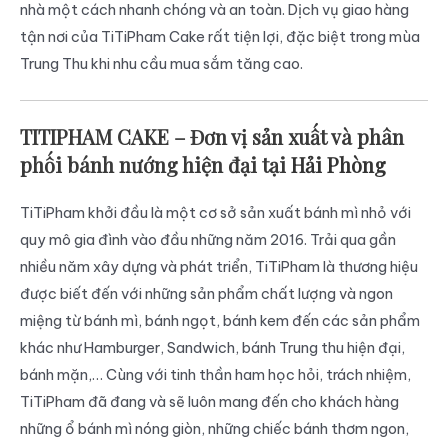
nhà một cách nhanh chóng và an toàn. Dịch vụ giao hàng
tận nơi của TiTiPham Cake rất tiện lợi, đặc biệt trong mùa
Trung Thu khi nhu cầu mua sắm tăng cao.
TITIPHAM CAKE – Đơn vị sản xuất và phân
phối bánh nướng hiện đại tại
Hải Phòng
TiTiPham khởi đầu là một cơ sở sản xuất bánh mì nhỏ với
quy mô gia đình vào đầu những năm 2016. Trải qua gần
nhiều năm xây dựng và phát triển, TiTiPham là thương hiệu
được biết đến với những sản phẩm chất lượng và ngon
miệng từ bánh mì, bánh ngọt, bánh kem đến các sản phẩm
khác như Hamburger, Sandwich, bánh Trung thu hiện đại,
bánh mặn,… Cùng với tinh thần ham học hỏi, trách nhiệm,
TiTiPham đã đang và sẽ luôn mang đến cho khách hàng
những ổ bánh mì nóng giòn, những chiếc bánh thơm ngon,