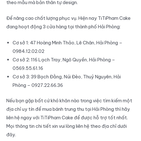
theo mẫu mà bản thân tự design.
Để nâng cao chất lượng phục vụ. Hiện nay TiTiPham Cake
đang hoạt động 3 cửa hàng tại thành phố Hải Phòng:
Cơ sở 1: 47 Hoàng Minh Thảo, Lê Chân, Hải Phòng –
0984.12.02.02
Cơ sở 2: 116 Lạch Tray, Ngô Quyền, Hải Phòng –
0569.55.61.16
Cơ sở 3: 39 Bạch Đằng, Núi Đèo, Thuỷ Nguyên, Hải
Phòng – 0927.22.66.36
Nếu bạn gặp bất cứ khó khăn nào trong việc tìm kiếm một
địa chỉ uy tín để mua bánh trung thu tại Hải Phòng thì hãy
liên hệ ngay với TiTiPham Cake để được hỗ trợ tốt nhất.
Mọi thông tin chi tiết xin vui lòng liên hệ theo địa chỉ dưới
đây.