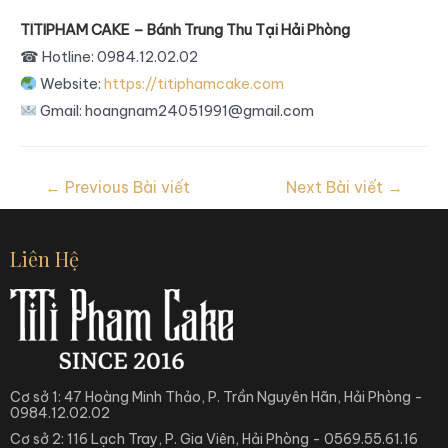
TITIPHAM CAKE – Bánh Trung Thu Tại Hải Phòng
☎
Hotline: 0984.12.02.02
Website:
https://titiphamcake.com
Gmail: hoangnam24051991@gmail.com
←
Previous Bài viết
Next Bài viết
→
Liên Hệ
Cơ sở 1: 47 Hoàng Minh Thảo, P. Trần Nguyên Hãn, Hải Phòng -
0984.12.02.02
Cơ sở 2: 116 Lạch Tray, P. Gia Viên, Hải Phòng - 0569.55.61.16