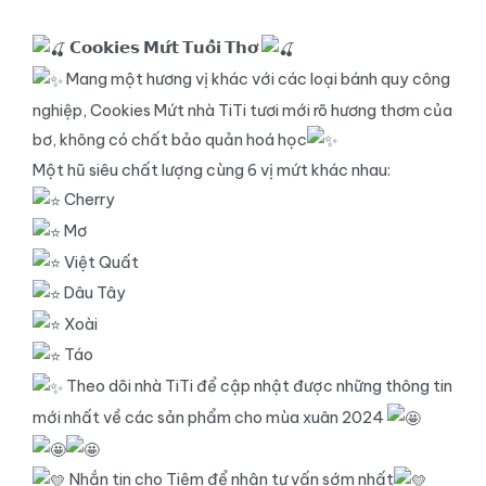
𝗖𝗼𝗼𝗸𝗶𝗲𝘀 𝗠𝘂̛́𝘁 𝗧𝘂𝗼̂̉𝗶 𝗧𝗵𝗼̛
Mang một hương vị khác với các loại bánh quy công
nghiệp, Cookies Mứt nhà TiTi tươi mới rõ hương thơm của
bơ, không có chất bảo quản hoá học
Một hũ siêu chất lượng cùng 6 vị mứt khác nhau:
Cherry
Mơ
Việt Quất
Dâu Tây
Xoài
Táo
Theo dõi nhà TiTi để cập nhật được những thông tin
mới nhất về các sản phẩm cho mùa xuân 2024
Nhắn tin cho Tiệm để nhận tư vấn sớm nhất