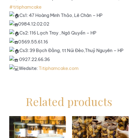
#titiphamcake
Cs1: 47 Hoàng Minh Thảo, Lê Chân – HP
0984.12.02.02
Cs2: 116 Lạch Tray , Ngô Quyền – HP
0569.55.61.16
Cs3: 39 Bạch Đằng, tt Núi Đèo,Thuỷ Nguyên – HP
0927.22.66.36
Wedsite:
Titiphamcake.com
Related products