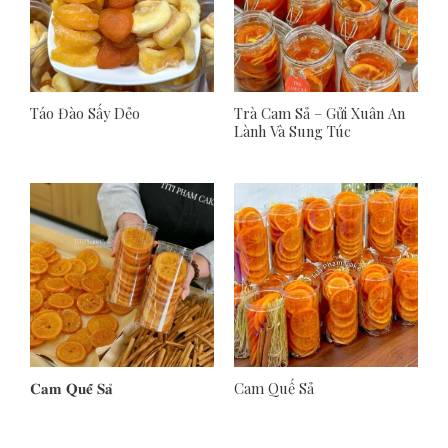
Táo Đào Sấy Dẻo
Trà Cam Sả – Gửi Xuân An
Lành Và Sung Túc
𝐂𝐚𝐦 𝐐𝐮𝐞̂́ 𝐒𝐚̉
Cam Quế Sả