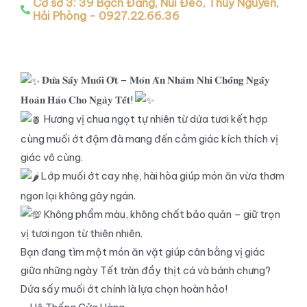
Cơ sở 3: 39 Bạch Đằng, Núi Đèo, Thuỷ Nguyên,
Hải Phòng - 0927.22.66.36
𝐃𝐮̛́𝐚 𝐒𝐚̂́𝐲 𝐌𝐮𝐨̂́𝐢 𝐎̛́𝐭 – 𝐌𝐨́𝐧 𝐀̆𝐧 𝐍𝐡𝐚̂𝐦 𝐍𝐡𝐢 𝐂𝐡𝐨̂́𝐧𝐠 𝐍𝐠𝐚̂́𝐲
𝐇𝐨𝐚̀𝐧 𝐇𝐚̉𝐨 𝐂𝐡𝐨 𝐍𝐠𝐚̀𝐲 𝐓𝐞̂́𝐭!
Hương vị chua ngọt tự nhiên từ dứa tươi kết hợp
cùng muối ớt đậm đà mang đến cảm giác kích thích vị
giác vô cùng.
Lớp muối ớt cay nhẹ, hài hòa giúp món ăn vừa thơm
ngon lại không gây ngán.
Không phẩm màu, không chất bảo quản – giữ trọn
vị tươi ngon từ thiên nhiên.
Bạn đang tìm một món ăn vặt giúp cân bằng vị giác
giữa những ngày Tết tràn đầy thịt cá và bánh chưng?
Dứa sấy muối ớt chính là lựa chọn hoàn hảo!