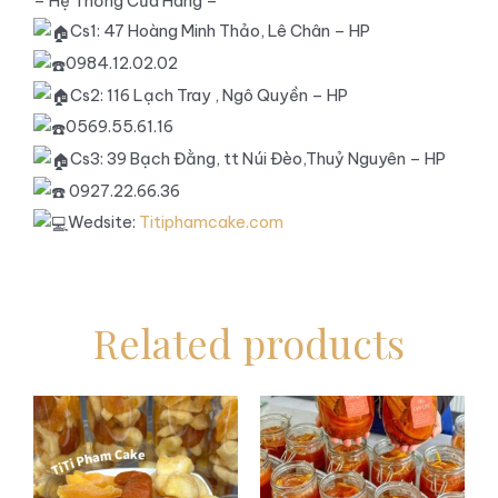
– Hệ Thống Cửa Hàng –
Cs1: 47 Hoàng Minh Thảo, Lê Chân – HP
0984.12.02.02
Cs2: 116 Lạch Tray , Ngô Quyền – HP
0569.55.61.16
Cs3: 39 Bạch Đằng, tt Núi Đèo,Thuỷ Nguyên – HP
0927.22.66.36
Wedsite:
Titiphamcake.com
Related products