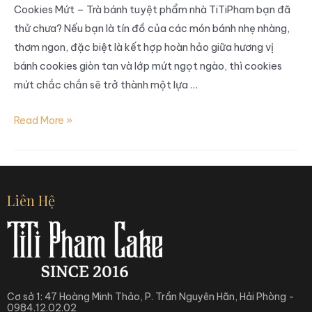
Cookies Mứt – Trà bánh tuyệt phẩm nhà TiTiPham bạn đã
thử chưa? Nếu bạn là tín đồ của các món bánh nhẹ nhàng,
thơm ngon, đặc biệt là kết hợp hoàn hảo giữa hương vị
bánh cookies giòn tan và lớp mứt ngọt ngào, thì cookies
mứt chắc chắn sẽ trở thành một lựa …
Read More »
Liên Hệ
Cơ sở 1: 47 Hoàng Minh Thảo, P. Trần Nguyên Hãn, Hải Phòng -
0984.12.02.02