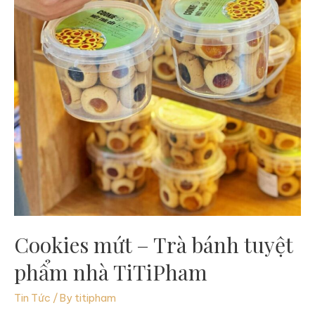
Cookies mứt – Trà bánh tuyệt
phẩm nhà TiTiPham
Tin Tức
/ By
titipham